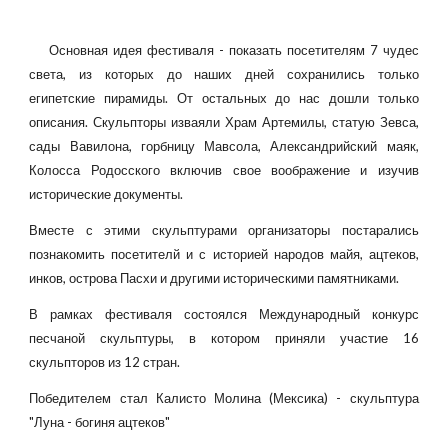
Основная идея фестиваля - показать посетителям 7 чудес
света, из которых до наших дней сохранились только
египетские пирамиды. От остальных до нас дошли только
описания. Скульпторы изваяли Храм Артемилы, статую Зевса,
сады Вавилона, горбницу Мавсола, Александрийский маяк,
Колосса Родосского включив свое воображение и изучив
исторические документы.
Вместе с этими скульптурами организаторы постарались
познакомить посетителй и с историей народов майя, ацтеков,
инков, острова Пасхи и другими историческими памятниками.
В рамках фестиваля состоялся Международный конкурс
песчаной скульптуры, в котором приняли участие 16
скульпторов из 12 стран.
Победителем стал Калисто Молина (Мексика) - скульптура
"Луна - богиня ацтеков"