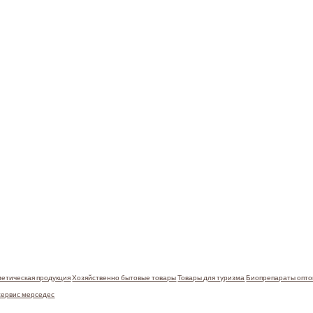
етическая продукция
Хозяйственно бытовые товары
Товары для туризма
Биопрепараты опт
сервис мерседес