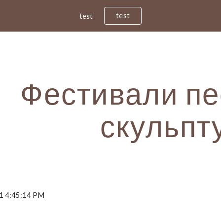
test
test
ip to main content
Skip to navigat
Фестивали п
скульпт
11 4:45:14 PM