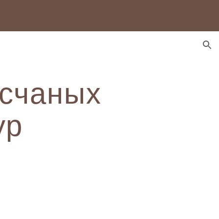
ion
есчаных
ур