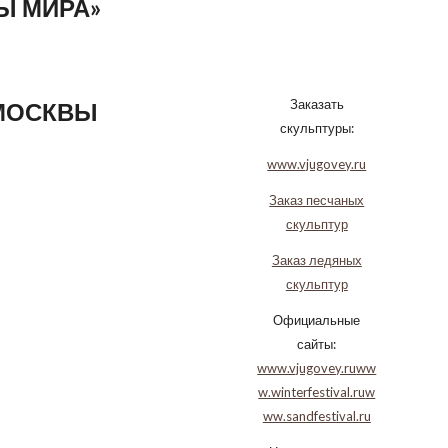
Ы МИРА»
Заказать
 МОСКВЫ
скульптуры:
www.vjugovey.ru
Заказ песчаных
скульптур
Заказ ледяных
скульптур
Официальные
сайты:
www.vjugovey.ru
ww
w.winterfestival.ru
w
ww.sandfestival.ru