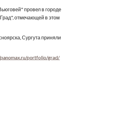
ьюговей" провел в городе
"Град", отмечающей в этом
сноярска, Сургута приняли
//panomax.ru/portfolio/grad/